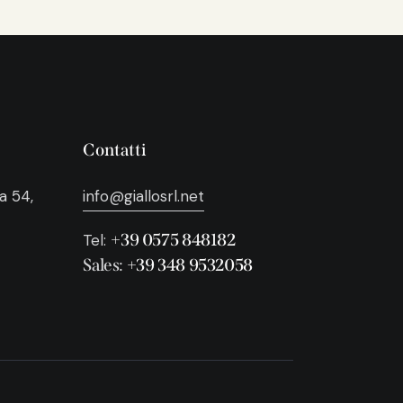
Contatti
a 54,
info@giallosrl.net
+39 0575 848182
Tel:
Sales:
+39 348 9532058